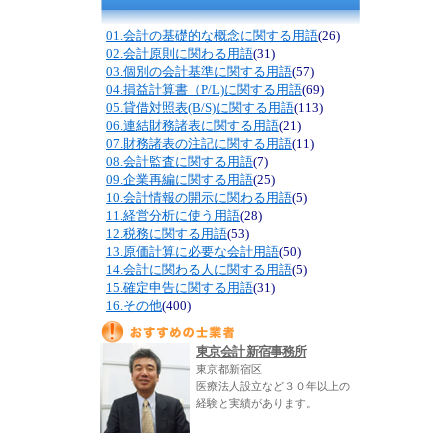
01.会計の基礎的な概念に関する用語
(26)
02.会計原則に関わる用語
(31)
03.個別の会計基準に関する用語
(57)
04.損益計算書（P/L)に関する用語
(69)
05.貸借対照表(B/S)に関する用語
(113)
06.連結財務諸表に関する用語
(21)
07.財務諸表の注記に関する用語
(11)
08.会計監査に関する用語
(7)
09.企業再編に関する用語
(25)
10.会計情報の開示に関わる用語
(5)
11.経営分析に使う用語
(28)
12.税務に関する用語
(53)
13.原価計算に必要な会計用語
(50)
14.会計に関わる人に関する用語
(5)
15.確定申告に関する用語
(31)
16.その他
(400)
東京会計 新宿事務所
東京都新宿区
医療法人設立など３０年以上の
経験と実績があります。