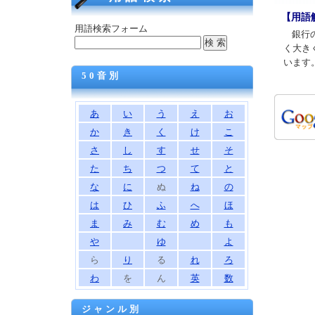
【用語
用語検索フォーム
銀行
く大き
います
50音別
あ
い
う
え
お
か
き
く
け
こ
さ
し
す
せ
そ
た
ち
つ
て
と
な
に
ぬ
ね
の
は
ひ
ふ
へ
ほ
ま
み
む
め
も
や
ゆ
よ
ら
り
る
れ
ろ
わ
を
ん
英
数
ジャンル別