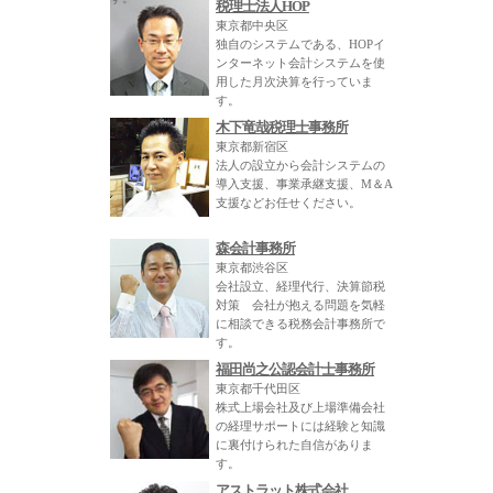
税理士法人HOP
東京都中央区
独自のシステムである、HOPイ
ンターネット会計システムを使
用した月次決算を行っていま
す。
木下竜哉税理士事務所
東京都新宿区
法人の設立から会計システムの
導入支援、事業承継支援、M＆A
支援などお任せください。
森会計事務所
東京都渋谷区
会社設立、経理代行、決算節税
対策 会社が抱える問題を気軽
に相談できる税務会計事務所で
す。
福田尚之公認会計士事務所
東京都千代田区
株式上場会社及び上場準備会社
の経理サポートには経験と知識
に裏付けられた自信がありま
す。
アストラット株式会社