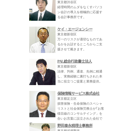
東京都渋谷区
経理時間のムダをなくすパソコ
ン会計の導入を積極的に応援す
る会計事務所です。
ケイ・エージェンシー
東京都新宿区
万一のリスクが適切なものであ
るかをお話するところからご支
援させて戴きます。
PAL総合行政書士法人
東京都新宿区
法律、判例、通達、先例に精通
し、実務経験に裏打ちされた本
当に役立つご提案と業務提供。
保険情報サービス株式会社
東京都足立区
損害保険・生命保険のスペシャ
リストと社会保険労務士が｢お客
様目線のコンサルテイング」を
合いお言葉に設立された会社で
す。
野田泰永税理士事務所
東京都武蔵野市