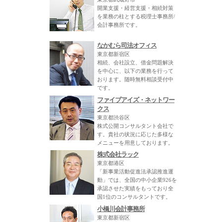
開業支援・経営支援・相続対策
を業務の柱とする税理士事務所/
会計事務所です。
なかむら司法オフィス
東京都新宿区
相続、会社設立、借金問題解決
を中心に、以下の業務を行って
おります。随時無料相談受付中
です。
ファイブアイズ・ネットワー
クス
東京都渋谷区
株式公開コンサルタント会社で
す。貴社の状況に応じた多様な
メニューを用意しております。
株式会社ラック
東京都港区
「新事業活動促進法承認推進運
動」では、全国の中小企業926を
承認させた実績をもっており全
国1位のコンサルタントです。
小橋川会計事務所
東京都新宿区