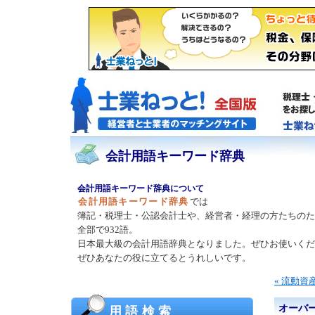
会計用語キーワード辞典
会計用語キーワード辞典について
会計用語キーワード辞典
では
簿記・税理士・公認会計士や、経営者・経理の方たちのた
全部で932語。
日本最大級の会計用語辞典となりました。ぜひお使いくだ
ぜひあなたの役に立てるとうれしいです。
« 流動資
オーバ
用語検索