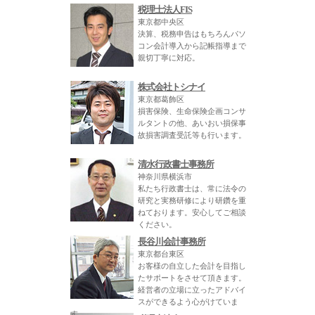
税理士法人FIS
東京都中央区
決算、税務申告はもちろんパソ
コン会計導入から記帳指導まで
親切丁寧に対応。
株式会社トシナイ
東京都葛飾区
損害保険、生命保険企画コンサ
ルタントの他、あいおい損保事
故損害調査受託等も行います。
清水行政書士事務所
神奈川県横浜市
私たち行政書士は、常に法令の
研究と実務研修により研鑽を重
ねております。安心してご相談
ください。
長谷川会計事務所
東京都台東区
お客様の自立した会計を目指し
たサポートをさせて頂きます。
経営者の立場に立ったアドバイ
スができるよう心がけていま
す。