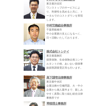
東京都渋谷区
ワンストップのサービスによ
り、利便性を高めると共に、ト
ータルでのコストダウンを実現
します。
中村労務総合事務所
千葉県船橋市
中小企業家の支えになるべく、
日々活動いたしております。
株式会社トシナイ
東京都葛飾区
損害保険、生命保険企画コンサ
ルタントの他、あいおい損保事
故損害調査受託等も行います。
高下謹壱法律事務所
東京都中央区
企業法務や労働問題、大・中小
企業から個人案件まで、親しみ
やすく真摯に取り組む総合法律
事務所です
琴税理士事務所