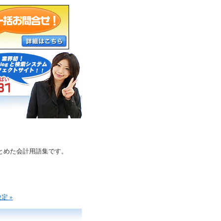
とめた会計用語集です。
定 »