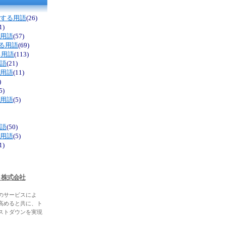
関する用語
(26)
1)
る用語
(57)
する用語
(69)
る用語
(113)
用語
(21)
る用語
(11)
)
5)
る用語
(5)
用語
(50)
る用語
(5)
1)
ト株式会社
のサービスによ
高めると共に、ト
ストダウンを実現