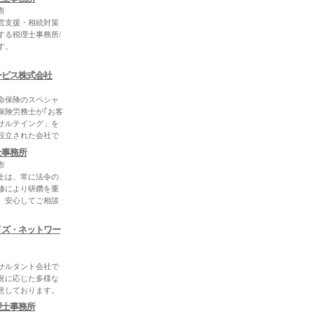
市
営支援・相続対策
する税理士事務所/
す。
ービス株式会社
命保険のスペシャ
保険労務士が｢お客
サルテイング」を
設立された会社で
士事務所
市
士は、常に法令の
修により研鑽を重
。安心してご相談
イズ・ネットワー
サルタント会社で
況に応じた多様な
意しております。
理士事務所