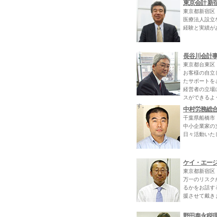
東京会計 新
東京都新宿区
医療法人設立
経験と実績が
長谷川会計
東京都台東区
お客様の自立
たサポートを
経営者の立場
スができるよ
す。
中村労務総
千葉県船橋市
中小企業家の
日々活動いた
ケイ・エー
東京都新宿区
万一のリスク
るかをお話す
援させて戴き
野田泰永税