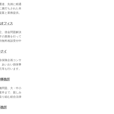
通達、先例に精通
に裏打ちされた本
提案と業務提供。
法オフィス
立、借金問題解決
下の業務を行って
時無料相談受付中
シナイ
命保険企画コンサ
、あいおい損保事
託等も行います。
律事務所
働問題、大・中小
案件まで、親しみ
取り組む総合法律
事務所