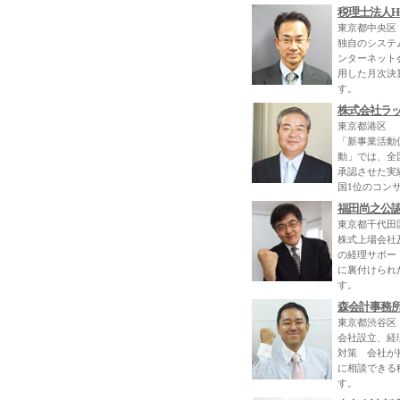
税理士法人H
東京都中央区
独自のシステ
ンターネット
用した月次決
す。
株式会社ラ
東京都港区
「新事業活動
動」では、全
承認させた実
国1位のコン
福田尚之公
東京都千代田
株式上場会社
の経理サポー
に裏付けられ
す。
森会計事務
東京都渋谷区
会社設立、経
対策 会社が
に相談できる
す。