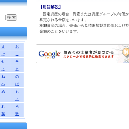
【用語解説】
固定資産の場合、資産または資産グループの時価か
算定される金額をいいます。
棚卸資産の場合、売価から見積追加製造原価および
金額のことをいいます。
え
お
け
こ
せ
そ
て
と
ね
の
へ
ほ
め
も
よ
れ
ろ
英
数