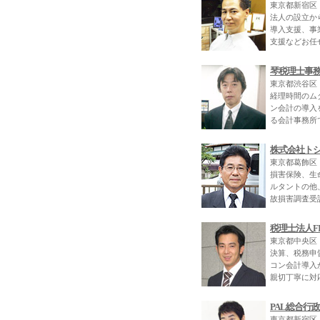
東京都新宿区
法人の設立か
導入支援、事
支援などお任
琴税理士事
東京都渋谷区
経理時間のム
ン会計の導入
る会計事務所
株式会社ト
東京都葛飾区
損害保険、生
ルタントの他
故損害調査受
税理士法人FI
東京都中央区
決算、税務申
コン会計導入
親切丁寧に対
PAL総合行
東京都新宿区