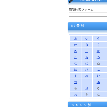
用語検索フォーム
50音別
あ
い
う
か
き
く
さ
し
す
た
ち
つ
な
に
ぬ
は
ひ
ふ
ま
み
む
や
ゆ
ら
り
る
わ
を
ん
ジャンル別