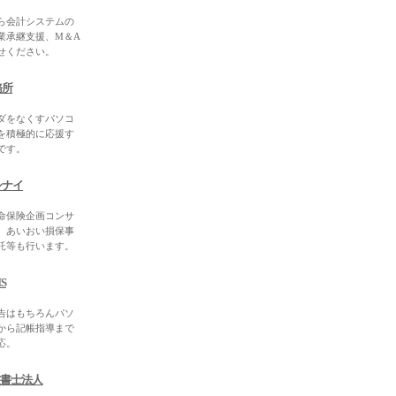
ら会計システムの
業承継支援、M＆A
せください。
務所
ダをなくすパソコ
を積極的に応援す
です。
シナイ
命保険企画コンサ
、あいおい損保事
託等も行います。
S
告はもちろんパソ
から記帳指導まで
応。
政書士法人