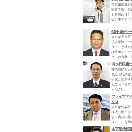
東京都武蔵野
開業支援・経
を業務の柱と
会計事務所で
保険情報サ
東京都足立区
損害保険・生
リストと社会
様目線のコン
合いお言葉に
す。
清水行政書
神奈川県横浜
私たち行政書
研究と実務研
ねております
ください。
ファイブア
クス
東京都渋谷区
株式公開コン
す。貴社の状
メニューを用
木下竜哉税