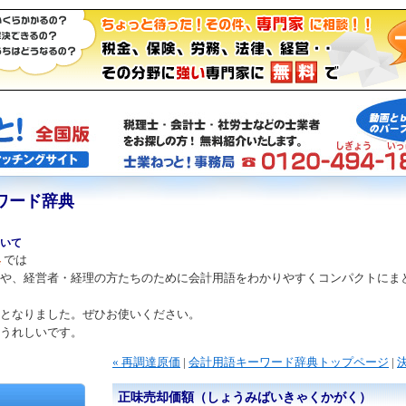
ワード辞典
いて
典
では
や、経営者・経理の方たちのために会計用語をわかりやすくコンパクトにま
となりました。ぜひお使いください。
うれしいです。
« 再調達原価
|
会計用語キーワード辞典トップページ
|
決
正味売却価額（しょうみばいきゃくかがく）