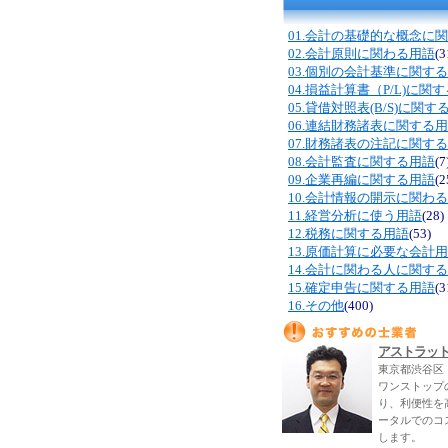
01.会計の基礎的な概念に
02.会計原則に関わる用語
(3
03.個別の会計基準に関す
04.損益計算書（P/L)に関
05.貸借対照表(B/S)に関す
06.連結財務諸表に関する
07.財務諸表の注記に関す
08.会計監査に関する用語
(7
09.企業再編に関する用語
(2
10.会計情報の開示に関わ
11.経営分析に使う用語
(28)
12.税務に関する用語
(53)
13.原価計算に必要な会計
14.会計に関わる人に関す
15.確定申告に関する用語
(3
16.その他
(400)
アストラッ
東京都渋谷区
ワンストップ
り、利便性を
ータルでのコ
します。