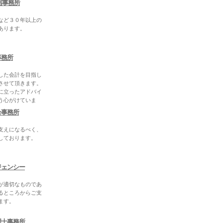
宿事務所
など３０年以上の
あります。
事務所
した会計を目指し
させて頂きます。
に立ったアドバイ
う心がけていま
合事務所
支えになるべく、
しております。
ジェンシー
が適切なものであ
るところからご支
ます。
理士事務所