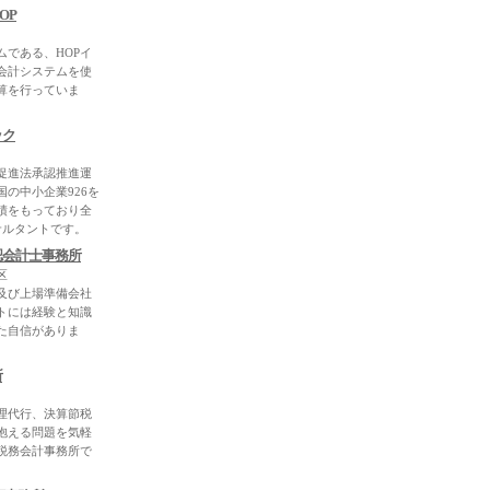
OP
ムである、HOPイ
会計システムを使
算を行っていま
ック
促進法承認推進運
国の中小企業926を
績をもっており全
サルタントです。
認会計士事務所
区
及び上場準備会社
トには経験と知識
た自信がありま
所
理代行、決算節税
抱える問題を気軽
税務会計事務所で